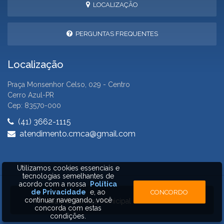
LOCALIZAÇÃO
PERGUNTAS FREQUENTES
Localização
Praça Monsenhor Celso, 029 - Centro
Cerro Azul-PR
Cep: 83570-000
(41) 3662-1115
atendimento.cmca@gmail.com
Utilizamos cookies essenciais e
tecnologias semelhantes de
acordo com a nossa
Política
de Privacidade
e, ao
CONCORDO
continuar navegando, você
2026 © Câmara Municipal de Cerro Azul
concorda com estas
condições.