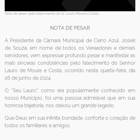
Nota de pesar pelo falecimento do Sr. Lauro Moura e Costa.
NOTA DE PESAR
A Presidente da Câmara Municipal de Cerro Azul, Josieli
de Souza, em nome de todos os Vereadores e demais
servidores, vem expressar profundo pesar e manifestar as
mais sinceras condolências pelo falecimento do Senhor
Lauro de Moura e Costa, ocorrido nesta quarta-feira, dia
26 de junho de 2024.
O “Seu Lauro”, como era popularmente conhecido em
nosso Município, foi uma pessoa admirável que em sua
honrosa trajetória, nos deixou um grande legado.
Que Deus em sua infinita bondade, conforte o coração de
todos os familiares e amigos.