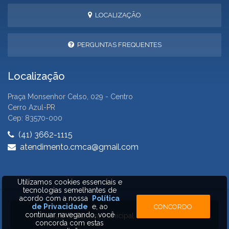
LOCALIZAÇÃO
PERGUNTAS FREQUENTES
Localização
Praça Monsenhor Celso, 029 - Centro
Cerro Azul-PR
Cep: 83570-000
(41) 3662-1115
atendimento.cmca@gmail.com
Utilizamos cookies essenciais e
tecnologias semelhantes de
acordo com a nossa
Política
de Privacidade
e, ao
CONCORDO
continuar navegando, você
2026 © Câmara Municipal de Cerro Azul
concorda com estas