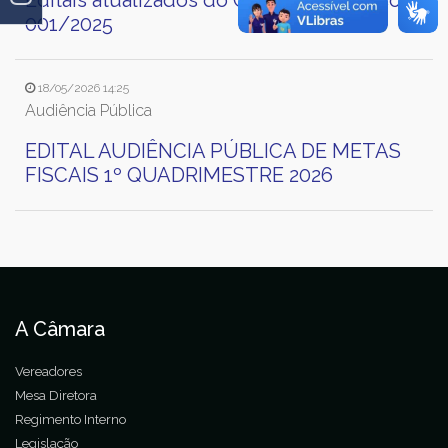
Editais atualizados do Concurso Público
001/2025
18/05/2026 14:25
Audiência Pública
EDITAL AUDIÊNCIA PÚBLICA DE METAS
FISCAIS 1º QUADRIMESTRE 2026
A Câmara
Vereadores
Mesa Diretora
Regimento Interno
Legislação